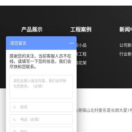
产品展示
工程案例
新闻
请您留言
菠萝格系列
景观小品
公司新
柳桉木系列
市政工程
行业新
感谢您的关注，当前客服人员不在
线，请填写一下您的信息，我们会
巴劳木系列
花箱花架
尽快和您联系。
公司地址
江苏省张家港市金港镇山北村委东首长顺大夏1
303室