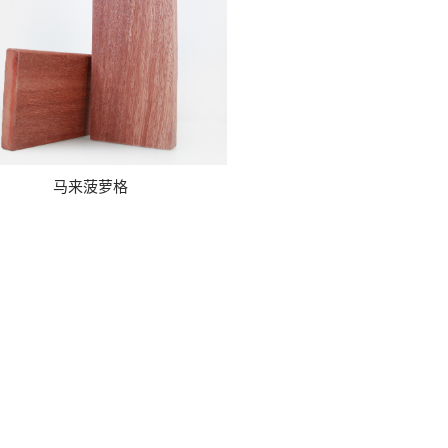
马来菠萝格