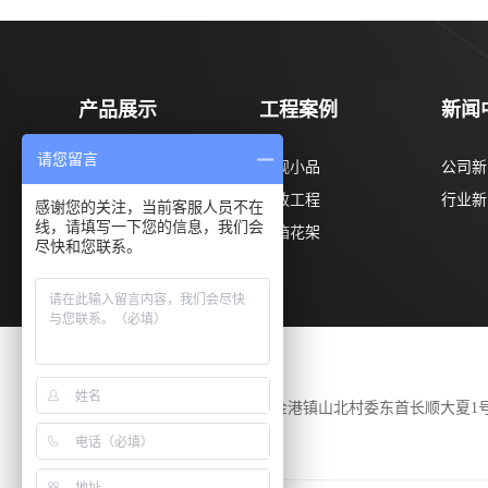
产品展示
工程案例
新闻
请您留言
菠萝格系列
景观小品
公司新
柳桉木系列
市政工程
行业新
感谢您的关注，当前客服人员不在
线，请填写一下您的信息，我们会
巴劳木系列
花箱花架
尽快和您联系。
公司地址
江苏省张家港市金港镇山北村委东首长顺大夏1
303室