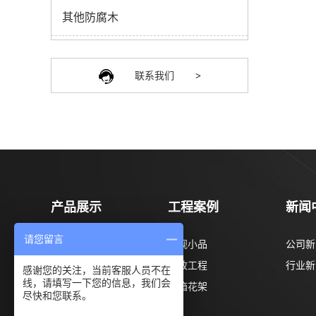
其他防腐木
联系我们
>
产品展示
工程案例
新闻
请您留言
菠萝格系列
景观小品
公司新
柳桉木系列
市政工程
行业新
感谢您的关注，当前客服人员不在
线，请填写一下您的信息，我们会
巴劳木系列
花箱花架
尽快和您联系。